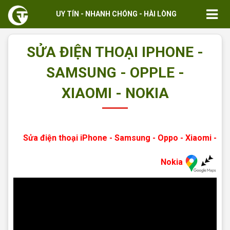
UY TÍN - NHANH CHÓNG - HÀI LÒNG
SỬA ĐIỆN THOẠI IPHONE -
SAMSUNG - OPPLE -
XIAOMI - NOKIA
Sửa điện thoại iPhone - Samsung - Oppo - Xiaomi -
Nokia