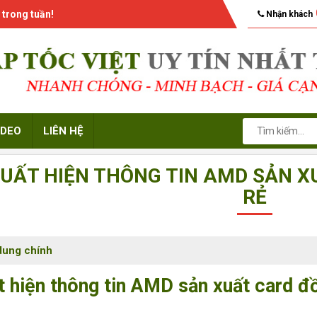
 trong tuần!
Nhận khách
IDEO
LIÊN HỆ
UẤT HIỆN THÔNG TIN AMD SẢN X
RẺ
dung chính
t hiện thông tin AMD sản xuất card đồ