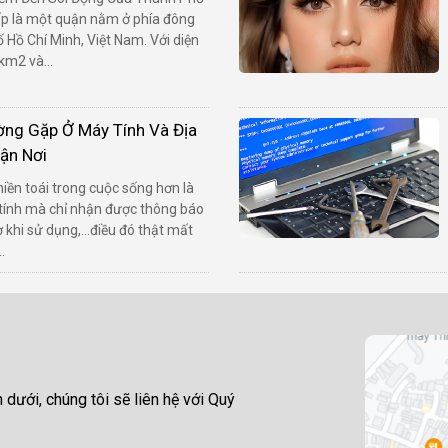
p là một quận nằm ở phía đông
Hồ Chí Minh, Việt Nam. Với diện
km2 và...
ng Gặp Ở Máy Tính Và Địa
ận Nơi
hiền toái trong cuộc sống hơn là
 tính mà chỉ nhận được thông báo
ơ khi sử dụng,...điều đó thật mất
.
 dưới, chúng tôi sẽ liên hệ với Quý