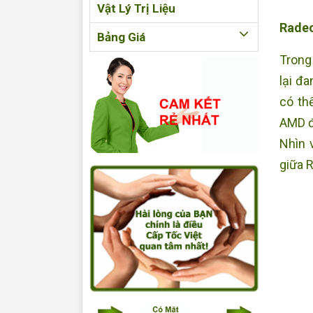
Vật Lý Trị Liệu
Radeo
Bảng Giá
Trong 
lại đ
có th
AMD đ
Nhìn 
giữa 