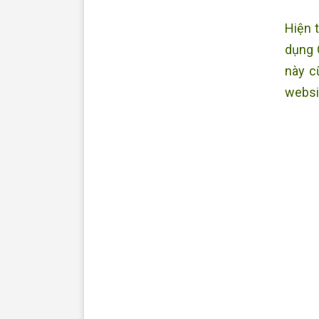
Hiện 
dụng 
này c
websi