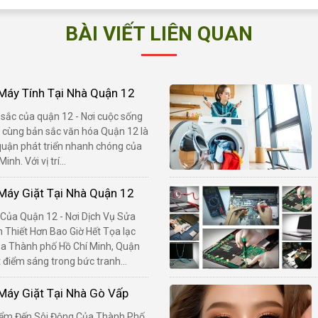
BÀI VIẾT LIÊN QUAN
áy Tính Tại Nhà Quận 12
sắc của quận 12 - Nơi cuộc sống
n cùng bản sắc văn hóa Quận 12 là
uận phát triển nhanh chóng của
nh. Với vị trí...
áy Giặt Tại Nhà Quận 12
 Của Quận 12 - Nơi Dịch Vụ Sửa
 Thiết Hơn Bao Giờ Hết Tọa lạc
của Thành phố Hồ Chí Minh, Quận
 điểm sáng trong bức tranh...
áy Giặt Tại Nhà Gò Vấp
Điểm Đến Sôi Động Của Thành Phố