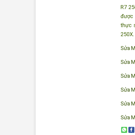
R7 25
được 
thực 
250X. 
Sửa M
Sửa M
Sửa M
Sửa M
Sửa M
Sửa M