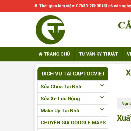
Thời gian làm việc: 07h30-20h00 tất cả các ngày
TRANG CHỦ
TƯ VẤN KỸ THUẬT
V
X
DỊCH VỤ TẠI CAPTOCVIET
Sửa Chữa Tại Nhà
Sửa Xe Lưu Động
Nội 
Make Up Tại Nhà
Xuấ
CHUYÊN GIA GOOGLE MAPS