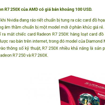
n R7 250X của AMD có giá bán khoảng 100 USD.
khi Nvidia đang ráo riết chuẩn bị tung ra các card đồ h
ang âm thầm chuẩn bị một model mới ở phân khúc giá rẻ
ể ra mắt chiếc card Radeon R7 250X: hàng loạt card đồ
ược rao bán trên internet, trong đó model của Diamond M
vào thông số kỹ thuật, R7 250X nhiều khả năng là sản 
Radeon R7 250 và R7 260X.