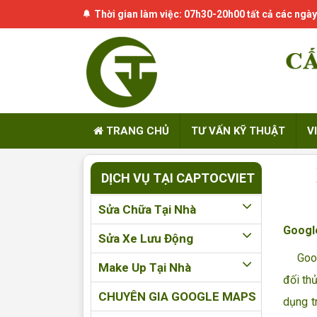
Thời gian làm việc: 07h30-20h00 tất cả các ngày
TRANG CHỦ
TƯ VẤN KỸ THUẬT
V
DỊCH VỤ TẠI CAPTOCVIET
Sửa Chữa Tại Nhà
Google
Sửa Xe Lưu Động
Google
Make Up Tại Nhà
đối th
CHUYÊN GIA GOOGLE MAPS
dụng t