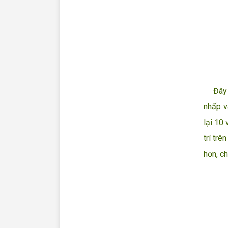
Đây là
nhấp v
lại 10 
trí tr
hơn, c