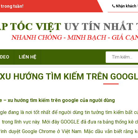
 trong tuần!
Nhận khách
IDEO
LIÊN HỆ
XU HƯỚNG TÌM KIẾM TRÊN GOOGLE
 – xu hướng tìm kiếm trên google của người dùng
 đang là nơi tốt nhất để người dùng tin tưởng tìm kiếm bất cứ 
ủ trong lĩnh vực này. Mới đây GOOGLE đã đưa ra bảng thống kê c
rình duyệt Google Chrome ở Việt Nam. Mặc dầu vẫn biết rằng k