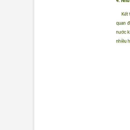
4. Nhữ
Kết th
quan đ
nước k
nhiều 