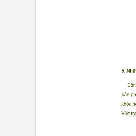
5. Nhữ
Công c
sản ph
khóa h
Việt t