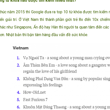
ng từ khóa nào được tìm kiếm nhiều nhất?
úc năm 2015 thì Google đưa ra top 10 từ khóa được tìm kiếm nhiề
ến giải trí. Ở Việt Nam thì thành phần giới trẻ 8x đến 10x chi
hác như Singapore, Ấn độ hay Hàn thì người ta quan tâm đến các vấ
hơn. Nhật bản thì bận tâm hàng đầu vấn đề sức khỏe.