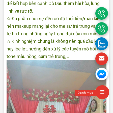
để kết hợp bên cạnh Cô Dâu thêm hài hòa, lung
linh và rực rỡ.
☆ Đa phần các mẹ đều có độ tuổi tiền/mãn kinh
nên makeup mang lại cho mẹ sự trẻ trung và rất
tự tin trong những ngày trọng đại của con mình.
☆ Kinh nghiệm chung là không nên quá cầu kỳ
hay lòe lẹt, hướng đến xử lý các tuyến mồ hôi và
tone màu hồng, cam trẻ trung, ..
Jennis
Danh mục