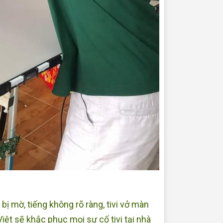
ị mờ, tiếng không rõ ràng, tivi vở màn
iệt sẽ khắc phục mọi sự cố tivi tại nhà