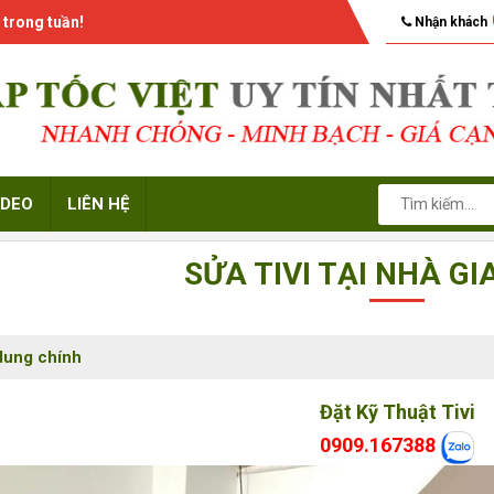
 trong tuần!
Nhận khách
IDEO
LIÊN HỆ
SỬA TIVI TẠI NHÀ G
dung chính
Đặt Kỹ Thuật Tivi
0909.167388