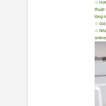
☆ Hơn
thuật
lòng n
☆ Giá 
☆ Nhâ
online