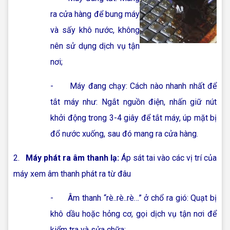
ra cửa hàng để bung máy
và sấy khô nước, không
nên sử dụng dịch vụ tận
nơi;
- Máy đang chạy: Cách nào nhanh nhất để
tắt máy như: Ngắt nguồn điện, nhấn giữ nút
khởi động trong 3-4 giây để tắt máy, úp mặt bị
đổ nước xuống, sau đó mang ra cửa hàng.
2.
Máy phát ra âm thanh lạ:
Áp sát tai vào các vị trí của
máy xem âm thanh phát ra từ đâu
- Âm thanh “rè..rè..rè…” ở chổ ra gió: Quạt bị
khô dầu hoặc hỏng cơ, gọi dịch vụ tận nơi để
kiểm tra và sửa chữa;