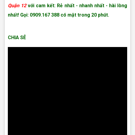
Quận 12
với cam kết: Rẻ nhất - nhanh nhất - hài lòng
nhất! Gọi: 0909.167 388 có mặt trong 20 phút.
Nạp mực máy in
tại nhà Quận 12
CHIA SẺ