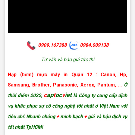
0909.167388
0984.009138
Tư vấn và báo giá tức thì
Nạp (bơm) mực máy in Quận 12 : Canon, Hp,
Samsung, Brother, Panasonic, Xerox, Pantum, ...
Ở
c
ap
t
oc
v
iet
thời điểm 2022,
là Công ty cung cấp dịch
vụ khắc phục sự cố công nghệ tốt nhất ở Việt Nam với
tiêu chí: Nhanh chóng
+
minh bạch
+
giá và hậu dịch vụ
tốt nhất TpHCM!
Nạp mực máy in Quận 12