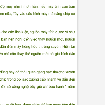
độ máy nhanh hơn hẳn, nếu máy tính của bạn
hơn nữa; Tùy vào cấu hình máy mà nâng chip có
cho các linh kiện, nguồn máy tính được ví như
 bạn nên nghĩ đến việc thay nguồn mới, nguồn
g dẫn đến máy hỏng hóc thường xuyên. Hiện tại
n chỉ cần thay thế nguồn mới có giá bình dân
dùng hay có thói quen gắng sạc thường xuyên
à chip trong bộ sạc xuống cấp nhanh và dẫn đến
ên đa số công nghệ bây giờ chỉ bảo hành 1 năm
h vực đồ họa, dựng phim thì hay quan tâm đến