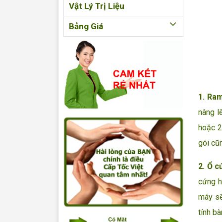
Vật Lý Trị Liệu
Bảng Giá
1. Ra
nâng l
hoặc 2
gói cũ
2. Ổ c
cứng h
máy sẽ
tính bà