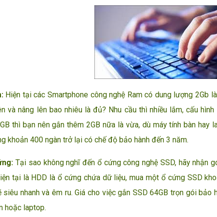
m:
Hiện tại các Smartphone công nghệ Ram có dung lượng 2Gb là 
ên và nâng lên bao nhiêu là đủ? Nhu cầu thì nhiều lắm, cấu hì
GB thì bạn nên gắn thêm 2GB nữa là vừa, dù máy tính bàn hay la
ng khoản 400 ngàn trở lại có chế độ bảo hành đến 3 năm.
ứng:
Tại sao không nghĩ đến ổ cứng công nghệ SSD, hãy nhận 
iện tại là HDD là ổ cứng chứa dữ liệu, mua một ổ cứng SSD kh
 siêu nhanh và êm ru. Giá cho việc gắn SSD 64GB trọn gói bảo 
n hoặc laptop.