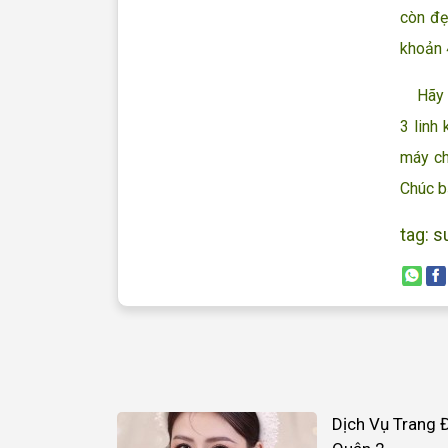
còn đẹ
khoản 
Hãy nâ
3 linh
máy ch
Chúc b
tag:
s
Dịch Vụ Trang 