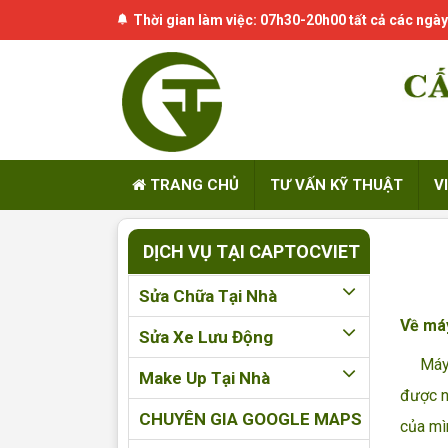
Thời gian làm việc: 07h30-20h00 tất cả các ngày
TRANG CHỦ
TƯ VẤN KỸ THUẬT
V
DỊCH VỤ TẠI CAPTOCVIET
Sửa Chữa Tại Nhà
Về máy
Sửa Xe Lưu Động
Máy tí
Make Up Tại Nhà
được n
CHUYÊN GIA GOOGLE MAPS
của mì