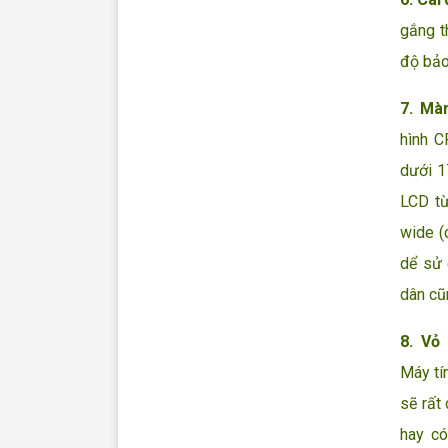
gắng t
độ bảo
7. Màn
hình C
dưới 1
LCD từ
wide (
dể sử 
dân cũn
8. Vỏ
Máy tí
sẽ rất
hay c