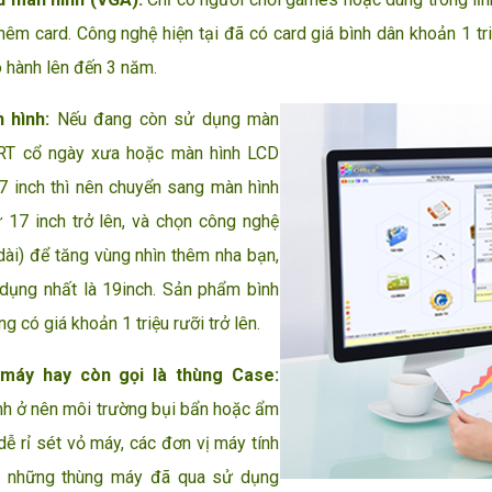
hêm card. Công nghệ hiện tại đã có card giá bình dân khoản 1 tr
 hành lên đến 3 năm.
 hình:
Nếu đang còn sử dụng màn
RT cổ ngày xưa hoặc màn hình LCD
7 inch thì nên chuyển sang màn hình
 17 inch trở lên, và chọn công nghệ
dài) để tăng vùng nhìn thêm nha bạn,
dụng nhất là 19inch. Sản phẩm bình
g có giá khoản 1 triệu rưỡi trở lên.
 máy hay còn gọi là thùng Case:
nh ở nên môi trường bụi bẩn hoặc ẩm
 dễ rỉ sét vỏ máy, các đơn vị máy tính
ó những thùng máy đã qua sử dụng