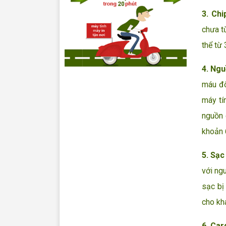
3. Chi
chưa t
thể từ 
4. Ngu
máu đố
máy tí
nguồn 
khoản 
5. Sạc
với ng
sạc bị
cho kh
6. Car