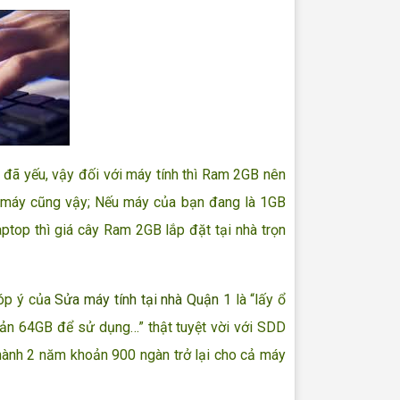
đã yếu, vậy đối với máy tính thì Ram 2GB nên
nh máy cũng vậy; Nếu máy của bạn đang là 1GB
ptop thì giá cây Ram 2GB lắp đặt tại nhà trọn
góp ý của
Sửa máy tính tại nhà Quận 1
là “lấy ổ
oản 64GB để sử dụng…” thật tuyệt vời với SDD
hành 2 năm khoản 900 ngàn trở lại cho cả máy