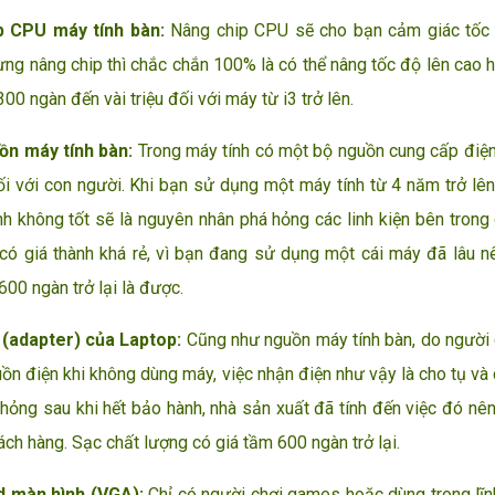
p CPU máy tính bàn:
Nâng chip CPU sẽ cho bạn cảm giác tốc 
ừng nâng chip thì chắc chắn 100% là có thể nâng tốc độ lên cao 
300 ngàn đến vài triệu đối với máy từ i3 trở lên.
ồn máy tính bàn:
Trong máy tính có một bộ nguồn cung cấp điện 
i với con người. Khi bạn sử dụng một máy tính từ 4 năm trở lên
nh không tốt sẽ là nguyên nhân phá hỏng các linh kiện bên tron
có giá thành khá rẻ, vì bạn đang sử dụng một cái máy đã lâu nê
600 ngàn trở lại là được.
 (adapter) của Laptop:
Cũng như nguồn máy tính bàn, do người 
uồn điện khi không dùng máy, việc nhận điện như vậy là cho tụ v
 hỏng sau khi hết bảo hành, nhà sản xuất đã tính đến việc đó n
ách hàng. Sạc chất lượng có giá tầm 600 ngàn trở lại.
d màn hình (VGA):
Chỉ có người chơi games hoặc dùng trong lĩn