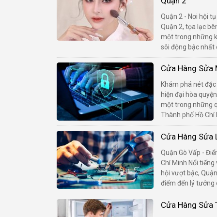
Quận 2
Quận 2 - Nơi hội tụ
Quận 2, tọa lạc bê
một trong những k
sôi động bậc nhất 
Cửa Hàng Sửa M
Khám phá nét đặc 
hiện đại hòa quyệ
một trong những q
Thành phố Hồ Chí Mi
Cửa Hàng Sửa 
Quận Gò Vấp - Điể
Chí Minh Nổi tiếng v
hội vượt bậc, Quậ
điểm đến lý tưởng 
Cửa Hàng Sửa T