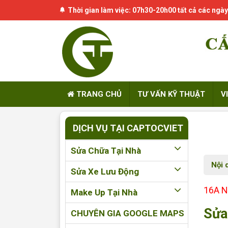
Thời gian làm việc: 07h30-20h00 tất cả các ngày
TRANG CHỦ
TƯ VẤN KỸ THUẬT
V
DỊCH VỤ TẠI CAPTOCVIET
Sửa Chữa Tại Nhà
Nội 
Sửa Xe Lưu Động
16A N
Make Up Tại Nhà
Sửa
CHUYÊN GIA GOOGLE MAPS