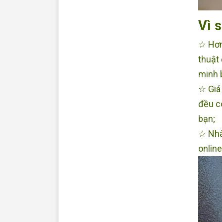
Vì 
☆ Hơn
thuật
minh b
☆ Giá
đều c
bạn;
☆ Nhâ
online