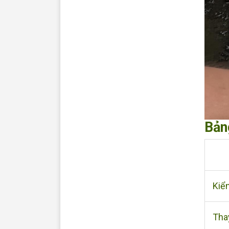
Bản
Kiể
Tha