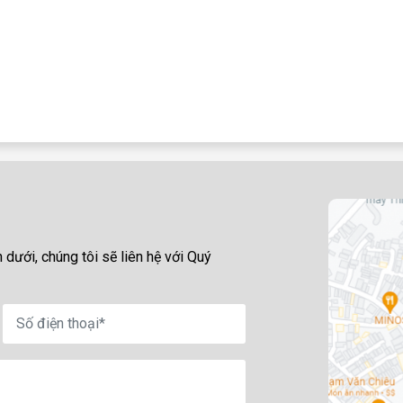
 dưới, chúng tôi sẽ liên hệ với Quý