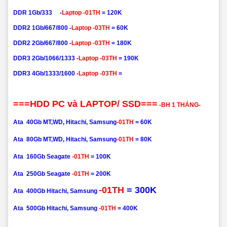
DDR 1Gb/333 -
Laptop
-01TH
= 120K
DDR2 1Gb/667/800 -
Laptop
-03TH
= 60K
DDR2 2Gb/667/800 -
Laptop
-03TH
= 180K
DDR3 2Gb/1066/1333 -
Laptop
-03TH
= 190K
DDR3 4Gb/1333/1600 -
Laptop -03TH
=
===HDD PC và LAPTOP/ SSD===
-BH 1 THÁNG-
Ata
40Gb MT,WD, Hitachi, Samsung
-01TH
= 60K
Ata
80Gb
MT,WD, Hitachi, Samsung
-01TH
= 80K
Ata
160Gb
Seagate
-01TH
= 100K
Ata
250Gb
Seagate
-01TH
= 200K
-01TH
= 300K
Ata
400Gb
Hitachi, Samsung
Ata
500Gb
Hitachi, Samsung
-01TH
= 400K