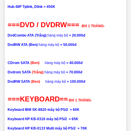
Hub 48P Tplink, Dlink = 450K
===DVD / DVDRW===
-BH 1 THÁNG-
DvdCombo ATA (Trắng)
hàng máy bộ
= 20.000đ
DvdRW ATA (Đen)
hàng máy bộ
= 50.000đ
CDrom SATA
(Đen
)
hàng máy bộ
= 40.000đ
Dvdrom SATA
(Trắng
)
hàng máy bộ
= 70.000đ
DvdRW SATA
(Đen
)
hàng máy bộ
= 100.000đ
===KEYBOARD==
-BH 1 THÁNG-
Keyboard IBM SK-8820 máy bộ PS/2
= 60K
Keyboard HP KB-0316 máy bộ PS/2
= 65K
Keyboard HP KB-0133 Multi máy bộ PS/2
= 70K