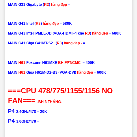
MAIN G31 Gigabyte
(
R2
)
hàng đẹp
=
MAIN G41 Intel
(
R3
)
hàng đẹp
=
58
0K
MAIN G43 Intel
IPMEL-JD (VGA-HDMI -4 khe
R3
)
hàng đẹp
=
680
K
MAIN G41 Giga
G41MT-S2 (
R3
)
hàng đẹp -
=
MAIN
H61
Foxconn H61MXE
BH FPT/CMC
=
400K
MAIN
H61
Giga H61M-D2-B3 (VGA-DVI)
hàng đẹp
=
6
00K
===CPU 478/775/1155/1156 NO
FAN===
-BH 3 THÁNG-
P4
2.4GHz/478 =
20K
P4
3.0GHz/478 =