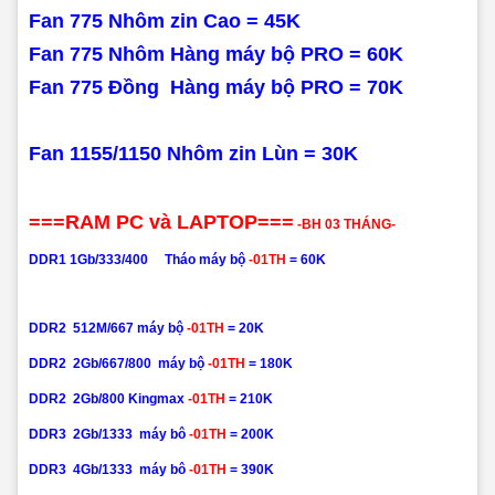
Fan 775 Nhôm zin Cao
= 45K
Fan 775 Nhôm Hàng máy bộ PRO
= 60K
Fan 775 Đồng Hàng máy bộ PRO
= 70K
Fan 1155/1150 Nhôm zin Lùn
= 30K
===RAM PC và LAPTOP===
-BH 03 THÁNG-
DDR1 1Gb/333/400 Tháo máy bộ
-01TH
= 60K
DDR2 512M/667 máy bộ
-01TH
= 20K
DDR2 2Gb/667/800 máy bộ
-01TH
= 180K
DDR2 2Gb/800 Kingmax
-01TH
= 210K
DDR3 2Gb/1333 máy bô
-01TH
= 200K
DDR3 4Gb/1333 máy bô
-01TH
= 390K