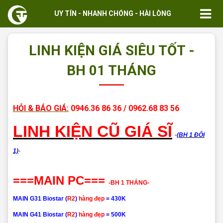
UY TÍN - NHANH CHÓNG - HÀI LÒNG
LINH KIỆN GIÁ SIÊU TỐT -
BH 01 THÁNG
HỎI & BÁO GIÁ:
0946.36 86 36 / 0962.68 83 56
LINH KIỆN CŨ GIÁ SĨ
-
(BH 1 ĐỔI
1)
-
===MAIN PC===
-BH 1 THÁNG-
MAIN G31 Biostar
(
R2
)
hàng đẹp
=
43
0K
MAIN G41 Biostar
(
R2
)
hàng đẹp
=
50
0K