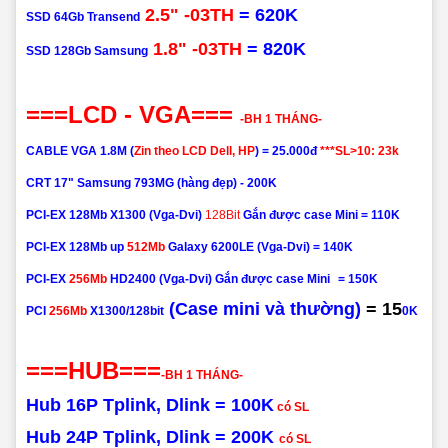
2.5"
-03TH
= 620K
SSD
64Gb
Transend
1.8"
-03TH
= 820K
SSD
128Gb
Samsung
===LCD - VGA===
-BH 1 THÁNG-
CABLE VGA
1.8M (
Zin theo LCD Dell, HP
)
=
25.000đ
***SL>10: 23k
CRT 17" Samsung 793MG (hàng đẹp) - 200K
PCI-EX
128Mb X1300 (Vga-Dvi)
128Bit
Gắn được case Mini =
110K
PCI-EX
128Mb up
512Mb
Galaxy 6200LE (Vga-Dvi)
=
140K
PCI-EX
256Mb
HD2400 (Vga-Dvi)
Gắn được case Mini
= 150K
(Case mini và thường)
=
15
PCI
256Mb
X1300/128bit
0K
===HUB===
-BH 1 THÁNG-
Hub 16P Tplink, Dlink = 100K
có SL
Hub 24P Tplink, Dlink = 200K
có SL