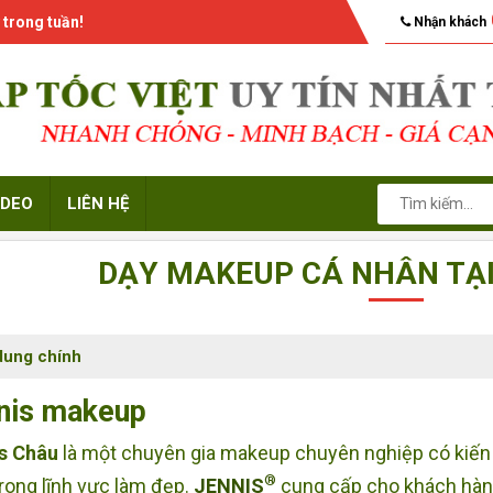
 trong tuần!
Nhận khách
IDEO
LIÊN HỆ
DẠY MAKEUP CÁ NHÂN TẠI
dung chính
nis makeup
s Châu
là một chuyên gia makeup chuyên nghiệp có kiến
®
rong lĩnh vực làm đẹp.
JENNIS
cung cấp cho khách hàn