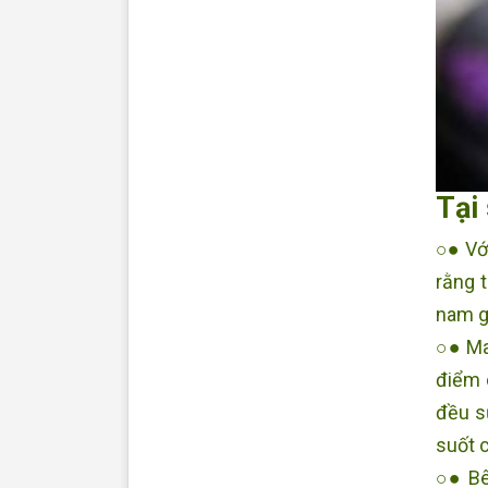
Tại
○● Với
rằng 
nam gi
○● Ma
điểm 
đều s
suốt 
○● Bê