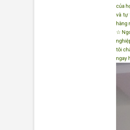
của h
và tự
hàng 
☆ Ngo
nghiệ
tôi ch
ngay 