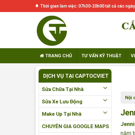
Thời gian làm việc: 07h30-20h00 tất cả các ngày
TRANG CHỦ
TƯ VẤN KỸ THUẬT
V
DỊCH VỤ TẠI CAPTOCVIET
Sửa Chữa Tại Nhà
Nội 
Sửa Xe Lưu Động
Jen
Make Up Tại Nhà
Jenni
CHUYÊN GIA GOOGLE MAPS
năm t