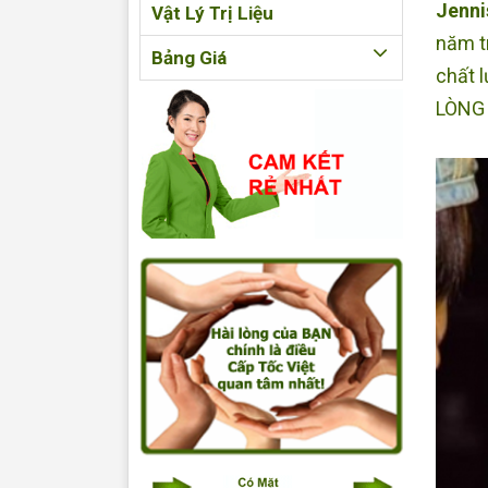
Jenni
Vật Lý Trị Liệu
năm t
Bảng Giá
chất 
LÒNG 
nhân 