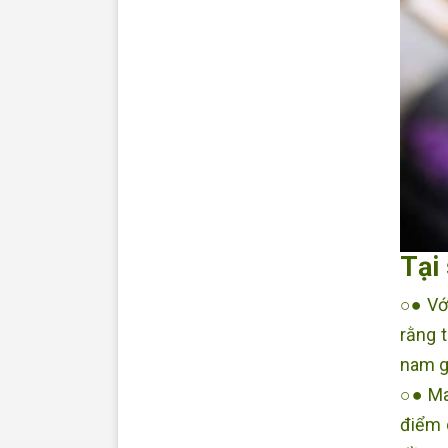
Tại
○● Với
rằng 
nam gi
○● Ma
điểm 