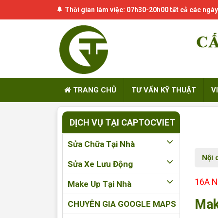
Thời gian làm việc: 07h30-20h00 tất cả các ngày
TRANG CHỦ
TƯ VẤN KỸ THUẬT
V
DỊCH VỤ TẠI CAPTOCVIET
Sửa Chữa Tại Nhà
Nội 
Sửa Xe Lưu Động
16A N
Make Up Tại Nhà
Mak
CHUYÊN GIA GOOGLE MAPS