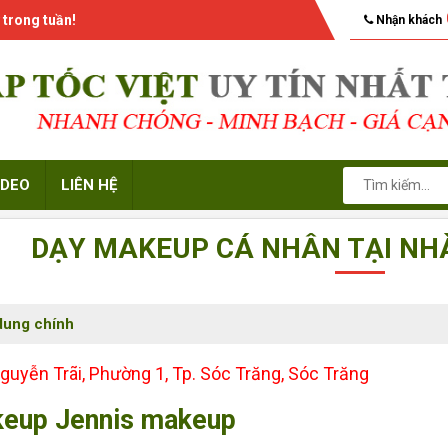
 trong tuần!
Nhận khách
IDEO
LIÊN HỆ
DẠY MAKEUP CÁ NHÂN TẠI NH
dung chính
guyễn Trãi, Phường 1, Tp. Sóc Trăng, Sóc Trăng
eup Jennis makeup