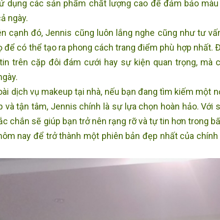
ử dụng các sản phẩm chất lượng cao để đảm bảo màu s
cả ngày.
n cạnh đó, Jennis cũng luôn lắng nghe cũng như tư vấ
ọ để có thể tạo ra phong cách trang điểm phù hợp nhất. Đ
 tin trên cặp đôi đám cưới hay sự kiện quan trọng, mà 
ngày.
ài dịch vụ makeup tại nhà, nếu bạn đang tìm kiếm một n
p và tận tâm, Jennis chính là sự lựa chọn hoàn hảo. Với 
ắc chắn sẽ giúp bạn trở nên rạng rỡ và tự tin hơn trong b
hôm nay để trở thành một phiên bản đẹp nhất của chín