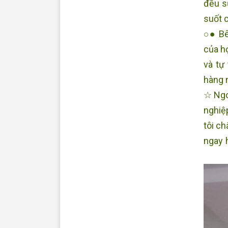
đều s
suốt 
○● Bê
của h
và tự
hàng 
☆ Ngo
nghiệ
tôi ch
ngay 
Trăng