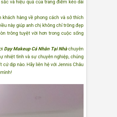
ắc và hiệu quả của trang điểm kéo dài
n khách hàng về phong cách và sở thích
iều này giúp anh chị không chỉ trông đẹp
còn trông tuyệt vời hơn trong cuộc sống
ơi
Dạy Makeup Cá Nhân Tại Nhà
chuyên
sự nhiệt tình và sự chuyên nghiệp, chúng
ất cứ dịp nào. Hãy liên hệ với Jennis Châu
h mình!
Dạy Makeup cá nhân tại nhà Sóc