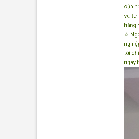
của h
và tự
hàng 
☆ Ngo
nghiệ
tôi ch
ngay 