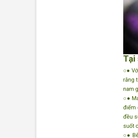
Tại
○● Với
rằng 
nam gi
○● Ma
điểm 
đều s
suốt 
○● Bê