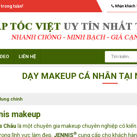
 trong tuần!
Nhận khách
IDEO
LIÊN HỆ
DẠY MAKEUP CÁ NHÂN TẠI
dung chính
nis makeup
s Châu
là một chuyên gia makeup chuyên nghiệp có kiến
®
rong lĩnh vực làm đẹp.
JENNIS
cung cấp cho khách hàn