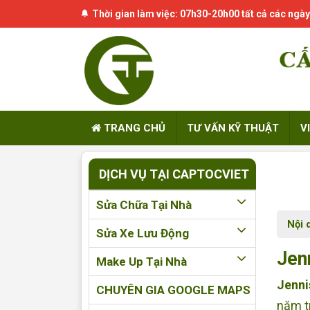
Thời gian làm việc: 07h30-20h00 tất cả các ngày
TRANG CHỦ
TƯ VẤN KỸ THUẬT
V
DỊCH VỤ TẠI CAPTOCVIET
Sửa Chữa Tại Nhà
Nội 
Sửa Xe Lưu Động
Jen
Make Up Tại Nhà
Jenni
CHUYÊN GIA GOOGLE MAPS
năm t