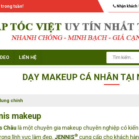
 trong tuần!
Nhận khách
IDEO
LIÊN HỆ
DẠY MAKEUP CÁ NHÂN TẠI
dung chính
nis makeup
s Châu
là một chuyên gia makeup chuyên nghiệp có kiến
®
rong lĩnh vực làm đẹp.
JENNIS
cung cấp cho khách hàn