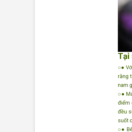
Tại
○● Với
rằng 
nam gi
○● Ma
điểm 
đều s
suốt 
○● Bê