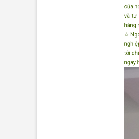
của h
và tự
hàng 
☆ Ngo
nghiệ
tôi ch
ngay 