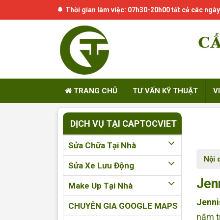
Thời gian làm việc: 07h30-20h00 tất cả các ngày
TRANG CHỦ
TƯ VẤN KỸ THUẬT
V
DỊCH VỤ TẠI CAPTOCVIET
Sửa Chữa Tại Nhà
Nội 
Sửa Xe Lưu Động
Jen
Make Up Tại Nhà
Jenni
CHUYÊN GIA GOOGLE MAPS
năm t