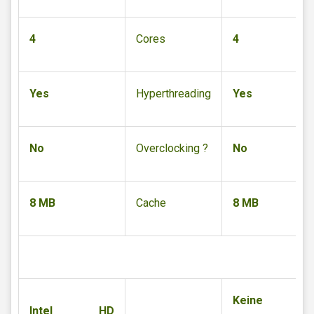
4
Cores
4
Yes
Hyperthreading
Yes
No
Overclocking ?
No
8 MB
Cache
8 MB
Keine
Intel HD