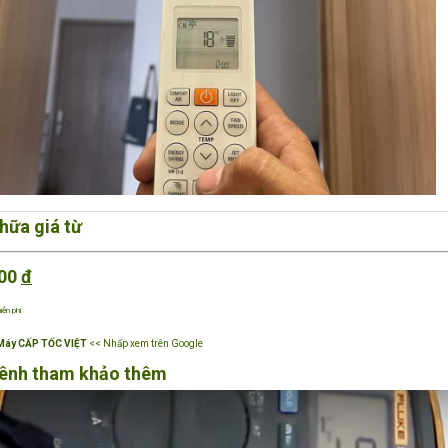
hữa giá từ
00
đ
ễn phí
 Máy CẤP TỐC VIỆT
<< Nhấp xem trên Google
ênh tham khảo thêm