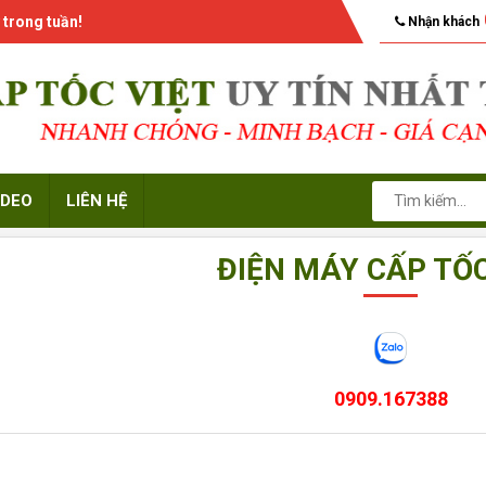
 trong tuần!
Nhận khách
IDEO
LIÊN HỆ
ĐIỆN MÁY CẤP TỐC
0909.167388