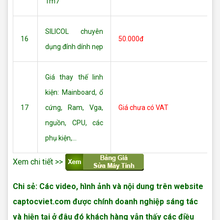
1m7
SILICOL chuyên
16
50.000đ
dụng đính dính nẹp
Giá thay thế linh
kiện: Mainboard, ổ
17
cứng, Ram, Vga,
Giá chưa có VAT
nguồn, CPU, các
phụ kiện,...
Xem chi tiết >>
Chi sẻ: Các video, hình ảnh và nội dung trên website
captocviet.com được chính doanh nghiệp sáng tác
và hiện tại ở đâu đó khách hàng vẫn thấy các điều