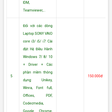
IDM,
Teamviewer,...
Đối với các dòng
Laptop SONY VAIO
core i3/ i5/ i7: Cài
đặt Hệ Điều Hành
Windows 7/ 8/ 10
+ Driver + Các
phần mềm thông
5
150.000đ
dụng: Unikey,
Winra, Font full,
Offices, PDF,
Codecmedia,
Google Chrome,