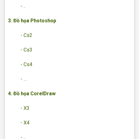
- ..
3. Đồ họa Photoshop
- Cs2
- Cs3
- Cs4
- …
4. Đồ họa CorelDraw
- X3
- X4
- ..