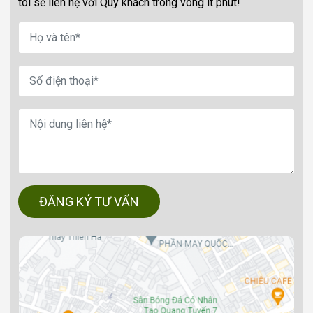
tôi sẽ liên hệ với Quý khách trong vòng ít phút!
ĐĂNG KÝ TƯ VẤN